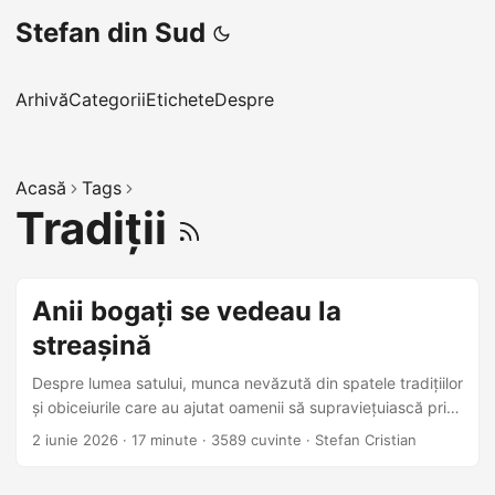
Stefan din Sud
Arhivă
Categorii
Etichete
Despre
Acasă
Tags
Tradiții
Anii bogați se vedeau la
streașină
Despre lumea satului, munca nevăzută din spatele tradițiilor
și obiceiurile care au ajutat oamenii să supraviețuiască prin
război, comunism și tranziție.
2 iunie 2026
·
17 minute
·
3589 cuvinte
·
Stefan Cristian