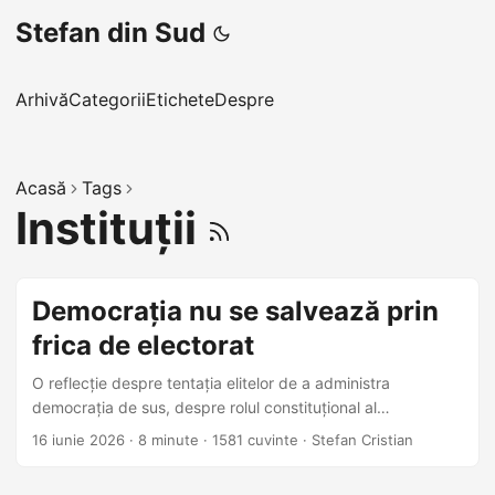
Stefan din Sud
Arhivă
Categorii
Etichete
Despre
Acasă
Tags
Instituții
Democrația nu se salvează prin
frica de electorat
O reflecție despre tentația elitelor de a administra
democrația de sus, despre rolul constituțional al
președintelui și despre nevoia ca instituțiile statului să
16 iunie 2026
·
8 minute
·
1581 cuvinte
·
Stefan Cristian
rămână arbitri, nu jucători politici.