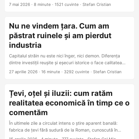
terenul promisiunilor populiste.
7 mai 2026
·
8 minute
·
1521 cuvinte
·
Stefan Cristian
Nu ne vindem țara. Cum am
păstrat ruinele și am pierdut
industria
Capitalul străin nu este nici înger, nici demon. Diferența
dintre investiții reușite și eșecuri istorice o face calitatea
statului care negociază în numele cetățenilor.
27 aprilie 2026
·
16 minute
·
3292 cuvinte
·
Stefan Cristian
Țevi, oțel și iluzii: cum ratăm
realitatea economică în timp ce o
comentăm
În ultimele zile a circulat intens o știre aparent banală:
fabrica de țevi fără sudură de la Roman, cunoscută în
trecut ca Petrotub și mai recent parte din ArcelorMittal, a