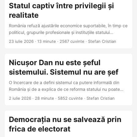
Statul captiv între privilegii și
realitate
România refuză ajustările economice suportabile, în timp ce
politicul, grupurile profesionale și instituțiile statului
transformă bugetul într-un câmp de luptă. Falimentul nu
23 iulie 2026
·
13 minute
·
2567 cuvinte
·
Stefan Cristian
este o soluție, ci momentul în care realitatea economică
impune brutal reformele amânate.
Nicușor Dan nu este șeful
sistemului. Sistemul nu are șef
O încercare de a defini sistemul ca putere informală din
România și de a explica de ce reforma statului nu poate
însemna doar schimbarea oamenilor, ci reducerea
2 iulie 2026
·
28 minute
·
5852 cuvinte
·
Stefan Cristian
teritoriului pe care sistemul îl poate captura.
Democrația nu se salvează prin
frica de electorat