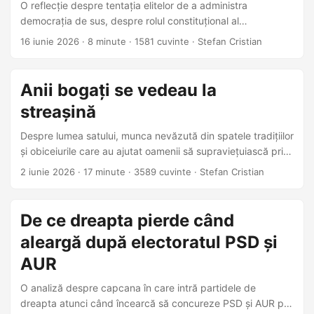
O reflecție despre tentația elitelor de a administra
democrația de sus, despre rolul constituțional al
președintelui și despre nevoia ca instituțiile statului să
16 iunie 2026
·
8 minute
·
1581 cuvinte
·
Stefan Cristian
rămână arbitri, nu jucători politici.
Anii bogați se vedeau la
streașină
Despre lumea satului, munca nevăzută din spatele tradițiilor
și obiceiurile care au ajutat oamenii să supraviețuiască prin
război, comunism și tranziție.
2 iunie 2026
·
17 minute
·
3589 cuvinte
·
Stefan Cristian
De ce dreapta pierde când
aleargă după electoratul PSD și
AUR
O analiză despre capcana în care intră partidele de
dreapta atunci când încearcă să concureze PSD și AUR pe